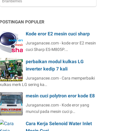
POSTINGAN POPULER
Kode eror E2 mesin cuci sharp
Juraganacee.com - kode eror E2 mesin
cuci Sharp ES-M805P.…
perbaikan modul kulkas LG
inverter kedip 7 kali
Juraganacee.com - Cara memperbaiki
kulkas merk LG sering ka…
mesin cuci polytron eror kode E8
Juraganacee.com - Kode eror yang
muncul pada mesin cuci p…
Cara Kerja Selenoid Water Inlet
Mesin Cuci