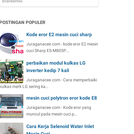
POSTINGAN POPULER
Kode eror E2 mesin cuci sharp
Juraganacee.com - kode eror E2 mesin
cuci Sharp ES-M805P.…
perbaikan modul kulkas LG
inverter kedip 7 kali
Juraganacee.com - Cara memperbaiki
kulkas merk LG sering ka…
mesin cuci polytron eror kode E8
Juraganacee.com - Kode eror yang
muncul pada mesin cuci p…
Cara Kerja Selenoid Water Inlet
Mesin Cuci