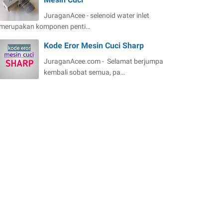
JuraganAcee - selenoid water inlet
merupakan komponen penti…
Kode Eror Mesin Cuci Sharp
JuraganAcee.com - Selamat berjumpa
kembali sobat semua, pa…