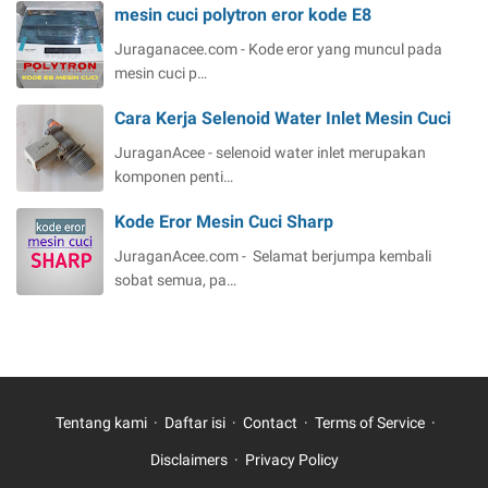
mesin cuci polytron eror kode E8
Juraganacee.com - Kode eror yang muncul pada
mesin cuci p…
Cara Kerja Selenoid Water Inlet Mesin Cuci
JuraganAcee - selenoid water inlet merupakan
komponen penti…
Kode Eror Mesin Cuci Sharp
JuraganAcee.com - Selamat berjumpa kembali
sobat semua, pa…
Tentang kami
Daftar isi
Contact
Terms of Service
Disclaimers
Privacy Policy