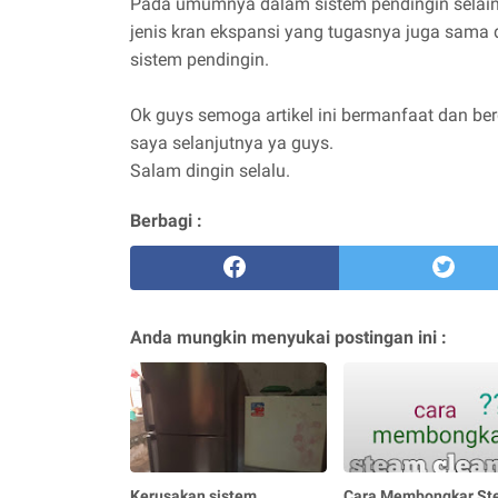
Pada umumnya dalam sistem pendingin selai
jenis kran ekspansi yang tugasnya juga sama d
sistem pendingin.
Ok guys semoga artikel ini bermanfaat dan ber
saya selanjutnya ya guys.
Salam dingin selalu.
Berbagi :
Anda mungkin menyukai postingan ini :
Kerusakan sistem
Cara Membongkar St