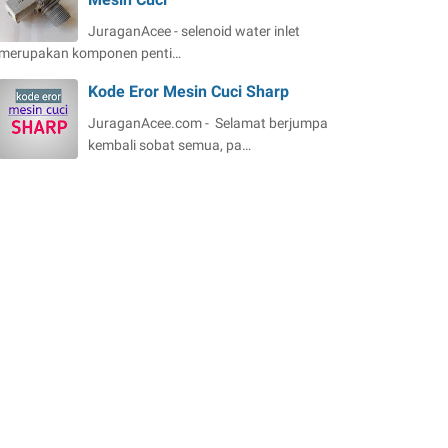
JuraganAcee - selenoid water inlet
merupakan komponen penti…
Kode Eror Mesin Cuci Sharp
JuraganAcee.com - Selamat berjumpa
kembali sobat semua, pa…