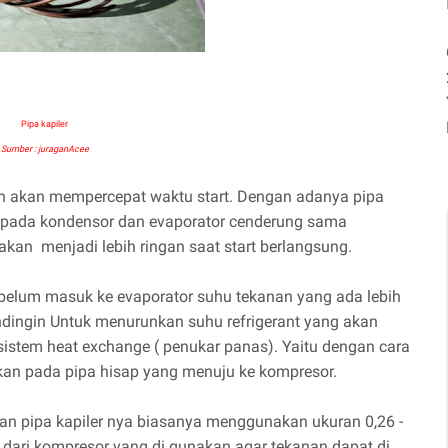
Pipa kapiler
Sumber : juraganAcee
n akan mempercepat waktu start. Dengan adanya pipa
an pada kondensor dan evaporator cenderung sama
kan menjadi lebih ringan saat start berlangsung.
 sebelum masuk ke evaporator suhu tekanan yang ada lebih
ndingin Untuk menurunkan suhu refrigerant yang akan
stem heat exchange ( penukar panas). Yaitu dengan cara
kan pada pipa hisap yang menuju ke kompresor.
an pipa kapiler nya biasanya menggunakan ukuran 0,26 -
i dari kompresor yang di gunakan agar tekanan dapat di