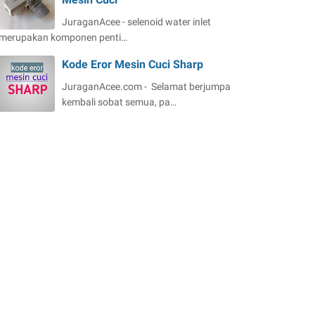
JuraganAcee - selenoid water inlet
merupakan komponen penti…
Kode Eror Mesin Cuci Sharp
JuraganAcee.com - Selamat berjumpa
kembali sobat semua, pa…