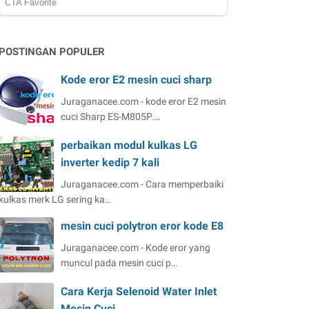
POSTINGAN POPULER
Kode eror E2 mesin cuci sharp
Juraganacee.com - kode eror E2 mesin
cuci Sharp ES-M805P.…
perbaikan modul kulkas LG
inverter kedip 7 kali
Juraganacee.com - Cara memperbaiki
kulkas merk LG sering ka…
mesin cuci polytron eror kode E8
Juraganacee.com - Kode eror yang
muncul pada mesin cuci p…
Cara Kerja Selenoid Water Inlet
Mesin Cuci