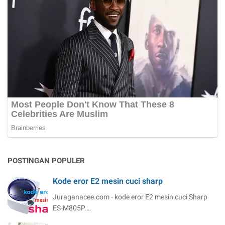
POSTINGAN POPULER
Kode eror E2 mesin cuci sharp
Juraganacee.com - kode eror E2 mesin cuci Sharp
ES-M805P.…