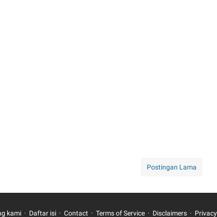
Postingan Lama
ng kami
Daftar isi
Contact
Terms of Service
Disclaimers
Privacy