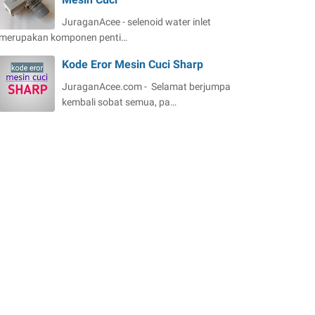
JuraganAcee - selenoid water inlet
merupakan komponen penti…
Kode Eror Mesin Cuci Sharp
JuraganAcee.com - Selamat berjumpa
kembali sobat semua, pa…