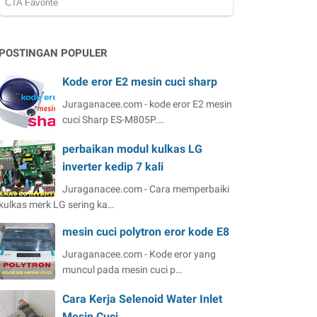
POSTINGAN POPULER
Kode eror E2 mesin cuci sharp
Juraganacee.com - kode eror E2 mesin
cuci Sharp ES-M805P.…
perbaikan modul kulkas LG
inverter kedip 7 kali
Juraganacee.com - Cara memperbaiki
kulkas merk LG sering ka…
mesin cuci polytron eror kode E8
Juraganacee.com - Kode eror yang
muncul pada mesin cuci p…
Cara Kerja Selenoid Water Inlet
Mesin Cuci