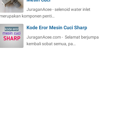
JuraganAcee - selenoid water inlet
merupakan komponen penti…
Kode Eror Mesin Cuci Sharp
JuraganAcee.com - Selamat berjumpa
kembali sobat semua, pa…