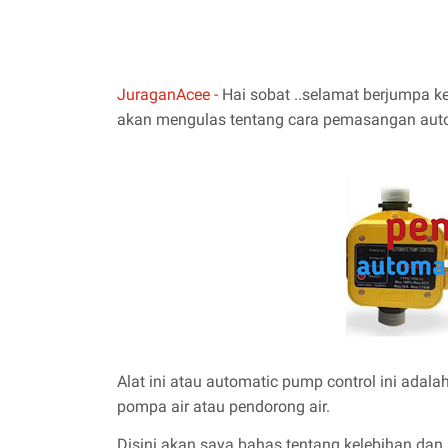
JuraganAcee -
Hai sobat ..selamat berjumpa kem
akan mengulas tentang cara pemasangan auto
Alat ini atau automatic pump control ini adal
pompa air atau pendorong air.
Disini akan saya bahas tentang kelebihan dan k