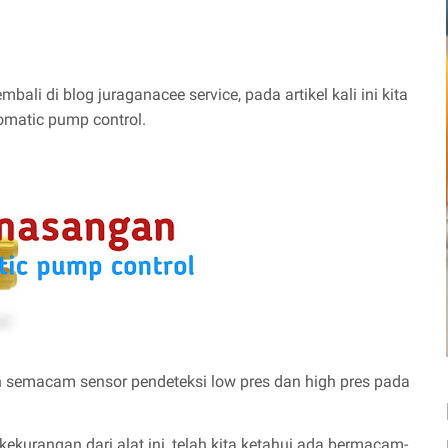
bali di blog juraganacee service, pada artikel kali ini kita
matic pump control.
ah semacam sensor pendeteksi low pres dan high pres pada
ekurangan dari alat ini, telah kita ketahui ada bermacam-