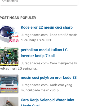
POSTINGAN POPULER
Kode eror E2 mesin cuci sharp
Juraganacee.com - kode eror E2 mesin
cuci Sharp ES-M805P.…
perbaikan modul kulkas LG
inverter kedip 7 kali
Juraganacee.com - Cara memperbaiki
kulkas merk LG sering ka…
mesin cuci polytron eror kode E8
Juraganacee.com - Kode eror yang
muncul pada mesin cuci p…
Cara Kerja Selenoid Water Inlet
Mesin Cuci