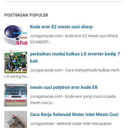
POSTINGAN POPULER
Kode eror E2 mesin cuci sharp
Juraganacee.com - kode eror E2 mesin cuci Sharp
ES-M805P.…
perbaikan modul kulkas LG inverter kedip 7
kali
Juraganacee.com - Cara memperbaiki kulkas merk
LG sering ka…
mesin cuci polytron eror kode E8
Juraganacee.com - Kode eror yang muncul pada
mesin cuci p…
Cara Kerja Selenoid Water Inlet Mesin Cuci
JuraganAcee - selenoid water inlet merupakan